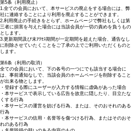
第5条（利用廃止）
1.全ての会員において、本サービスの廃止をする場合には、弊
社に連絡することにより利用を廃止することができます。
2.利用廃止の手続きをとらず、ホームページで弊社もしくは第
三者に損害を与えた場合には当該会員が一切の責めを負うもの
とします。
3.更新期間及び未ｱｸｾｽ期間が一定期間を超えた場合、通告なし
に削除させていたくことをご了承の上でご利用いただくものと
します。
第6条（利用の取消）
全ての会員において、下の各号の一つにでも該当する場合に
は、事前通知なしで、当該会員のホームページを削除すること
が出来る物とします。
・登録する際にユーザーが入力する情報に虚偽があった場合
・本サービスで表示している広告を故意に隠したり、目立たな
くする行為
・本サービスの運営を妨げる行為、または、そのおそれのある
行為
・本サービスの信用・名誉等を傷つける行為、またはそのおそ
れのある行為
・名誉毀損の疑いのある内容のもの